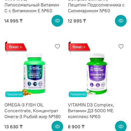
Липосомальный Витамин
Лецитин Подсолнечника с
С с Витамином Е №60
Силимарином №60
14 995 ₸
12 995 ₸
Предзаказ
Предзаказ
OMEGA-3 FISH OIL
VITAMIN D3 Complex,
Concentrate, Концентрат
Витамин Д3 5000 МЕ
Омега-3 Рыбий жир №180
комплекс №60
13 630 ₸
8 900 ₸