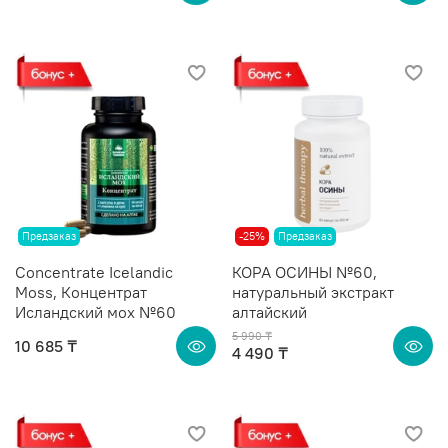
Предзаказ
-25%
Предзаказ
Concentrate Icelandic
КОРА ОСИНЫ №60,
Moss, Концентрат
натуральный экстракт
Исландский мох №60
алтайский
5 990 ₸
10 685 ₸
4 490 ₸