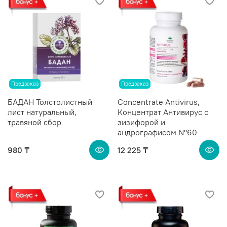
Предзаказ
Предзаказ
БАДАН Толстолистный
Сoncentrate Antivirus,
лист натуральный,
Концентрат Антивирус с
травяной сбор
зизифорой и
андрографисом №60
980 ₸
12 225 ₸