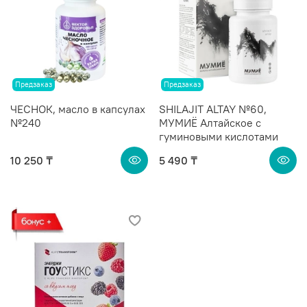
Предзаказ
Предзаказ
ЧЕСНОК, масло в капсулах
SHILAJIT ALTAY №60,
№240
МУМИЁ Алтайское с
гуминовыми кислотами
10 250 ₸
5 490 ₸