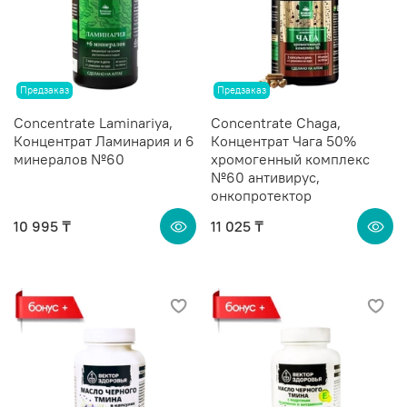
Предзаказ
Предзаказ
Сoncentrate Laminariya,
Сoncentrate Chaga,
Концентрат Ламинария и 6
Концентрат Чага 50%
минералов №60
хромогенный комплекс
№60 антивирус,
онкопротектор
10 995 ₸
11 025 ₸