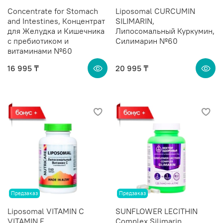
Сoncentrate for Stomach
Liposomal CURCUMIN
and Intestines, Концентрат
SILIMARIN,
для Желудка и Кишечника
Липосомальный Куркумин,
с пребиотиком и
Силимарин №60
витаминами №60
16 995 ₸
20 995 ₸
Предзаказ
Предзаказ
Liposomal VITAMIN C
SUNFLOWER LECITHIN
VITAMIN E,
Complex Silimarin,