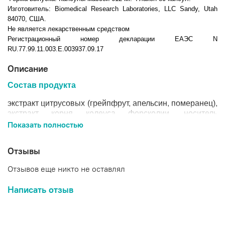
Изготовитель:
Biomedical Research Laboratories, LLC Sandy, Utah
84070, США.
Не является лекарственным средством
Регистрационный номер декларации ЕАЭС N
RU.77.99.11.003.E.003937.09.17
Описание
Состав продукта
экстракт цитрусовых (грейпфрут, апельсин, померанец),
экстракт корня колеуса форсколии, носитель
гидроксипропилметилцеллюлоза (оболочка капсулы),
Показать полностью
экстракт семян ирвингии габонской, экстракт плодов
перца кайенского, масло корня имбиря лекарственного,
Отзывы
агент антислеживающий стеарат магния.
Отзывов еще никто не оставлял
Обратите внимание, что продукт не содержит
искусственных консервантов, ароматизаторов и
Написать отзыв
красителей. При производстве используется
исключительно натуральное сырье высокой степени
очистки. Концентрация активного компонента
тщательно выверена и соответствует современным