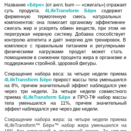
Название
«Бёрн»
(от
англ.
burn
— «сжигать»)
отражает
суть
продукта.
4LifeTransform
Бёрн
содержит
фирменную
термогенную
смесь
натуральных
компонентов:
она
помогает
организму
эффективнее
сжигать
жир
и
ускорять
обмен
веществ,
при
этом
не
перегружая
нервную
систему.
Добавка
способствует
контролю
аппетита
и
даёт
энергию
для
тренировок.
В
комплексе
с
правильным
питанием
и
регулярными
физическими
нагрузками
продукт
может
стать
помощником
в
снижении
процента
жира
в
организме
и
поддержании
стройной,
здоровой
фигуры.
Сокращение набора веса: за четыре недели приема
4LifeTransform Бёрн
прирост массы тела уменьшился
на 8%, причем значительный эффект наблюдался уже
через три недели. За четыре недели совместного
приема
4LifeTransform Бёрн
и ПРО-ТФ набор массы
тела уменьшился на 11%, причем значительный
эффект наблюдался уже через две недели.
Сокращение набора жира: за четыре недели приема
4LifeTransform™ Бёрн™ набор жира уменьшился на