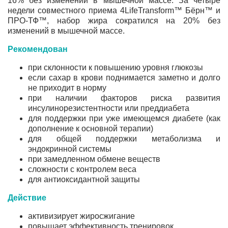
16% без изменений в мышечной массе. За четыре
недели совместного приема 4LifeTransform™ Бёрн™ и
ПРО-ТФ™, набор жира сократился на 20% без
изменений в мышечной массе.
Рекомендован
при склонности к повышению уровня глюкозы
если сахар в крови поднимается заметно и долго
не приходит в норму
при наличии факторов риска развития
инсулинорезистентности или преддиабета
для поддержки при уже имеющемся диабете (как
дополнение к основной терапии)
для общей поддержки метаболизма и
эндокринной системы
при замедленном
обмене веществ
сложности с контролем веса
для антиоксидантной защиты
Действие
активизирует жиросжигание
повышает эффективность тренировок