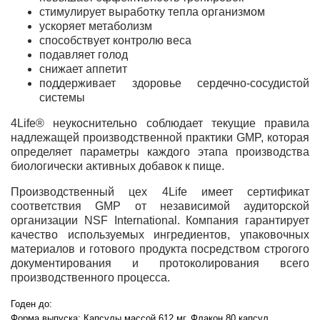
стимулирует выработку тепла организмом
ускоряет метаболизм
способствует контролю веса
подавляет голод
снижает аппетит
поддерживает здоровье сердечно-сосудистой
системы
4Life® неукоснительно соблюдает текущие правила
надлежащей производственной практики GMP, которая
определяет параметры каждого этапа производства
биологически активных добавок к пище.
Производственный цех 4Life имеет сертификат
соответствия GMP от независимой аудиторской
организации NSF International. Компания гарантирует
качество используемых ингредиентов, упаковочных
материалов и готового продукта посредством строгого
документирования и протоколирования всего
производственного процесса.
Годен до:
Форма выпуска:
Капсулы массой 612 мг. Флакон 80 капсул.