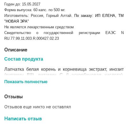
Годен до: 15.05.2027
Форма выпуска: 60 капс. по 500 мг.
Изготовитель: Россия, Горный Алтай.
По заказу: ИП ЕЛЕНА, ТМ
"НОВАЯ ЭРА"
Не является лекарственным средством
Свидетельство о государственной регистрации ЕАЭС N
RU.77.99.11.003.R.000427.02.23
Описание
Состав продукта
Лапчатка белая корень и корневища экстракт, инозит
(витамин В8), витамин С (L-аскорбиновая кислота),
капсула (желатин). Оболочка капсулы соответствует
Показать полностью
Международным стандартам согласно Сертификата
Халал.
Отзывы
Основные компоненты
Отзывов еще никто не оставлял
Лапчатка белая корень и корневища экстракт
Написать отзыв
благодаря наличию элементарного йода, аниона
йодистой кислоты и минералов, в частности селена,