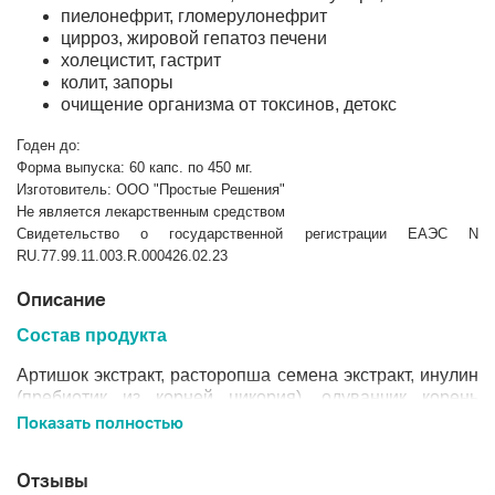
пиелонефрит, гломерулонефрит
цирроз, жировой гепатоз печени
холецистит, гастрит
колит, запоры
очищение организма от токсинов, детокс
Годен до:
Форма выпуска: 60 капс. по 450 мг.
Изготовитель: ООО "Простые Решения"
Не является лекарственным средством
Свидетельство о государственной регистрации ЕАЭС N
RU.77.99.11.003.R.000426.02.23
Описание
Состав
продукта
Артишок экстракт, расторопша семена экстракт, инулин
(пребиотик из корней цикория), одуванчик корень
экстракт, имбирь корень экстракт, витамин С (L-
Показать полностью
аскорбиновая кислота), капсула (желатин).
Отзывы
Основные компоненты