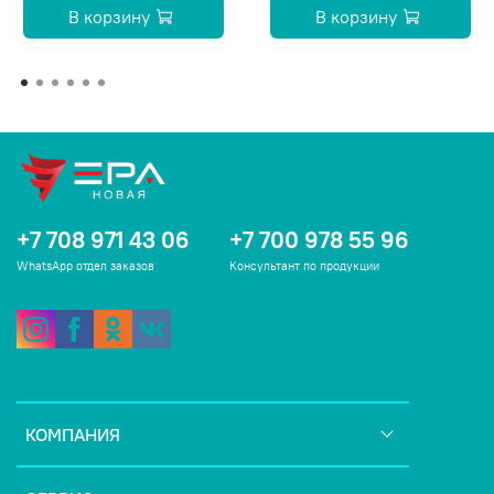
В корзину
В корзину
Профилактический прием 15-30 дней.
Терапевтический
прием 2-3 месяца.
Повторять курс желательно
минимум 1 раз в 6 мес.
Условия хранения
После вскрытия упаковки хранить в сухом и
прохладном месте. Может содержать естественный
осадок.
+7 708 971 43 06
+7 700 978 55 96
WhatsApp отдел заказов
Консультант по продукции
КОМПАНИЯ