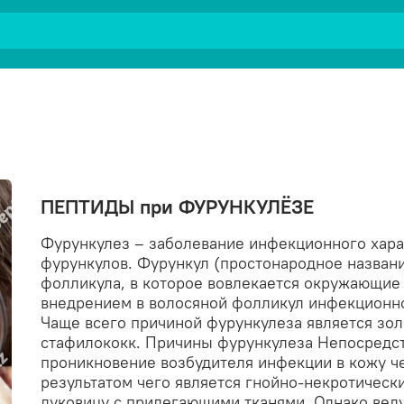
ПЕПТИДЫ при ФУРУНКУЛЁЗЕ
Фурункулез – заболевание инфекционного хара
фурункулов. Фурункул (простонародное названи
фолликула, в которое вовлекается окружающие 
внедрением в волосяной фолликул инфекционно
Чаще всего причиной фурункулеза является зо
стафилококк. Причины фурункулеза Непосредст
проникновение возбудителя инфекции в кожу ч
результатом чего является гнойно-некротичес
луковицу с прилегающими тканями. Однако ве