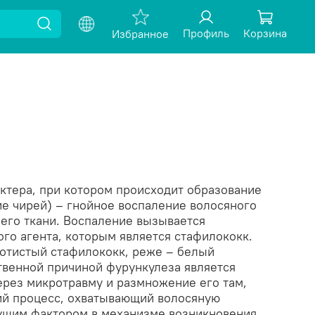
Профиль
Корзина
Избранное
ктера, при котором происходит образование
е чирей) – гнойное воспаление волосяного
его ткани. Воспаление вызывается
го агента, которым является стафилококк.
лотистый стафилококк, реже – белый
венной причиной фурункулеза является
ерез микротравму и размножение его там,
кий процесс, охватывающий волосяную
дущим фактором в механизме возникновения