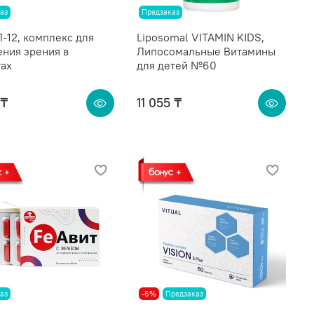
аз
Предзаказ
-12, комплекс для
Liposomal VITAMIN KIDS,
ния зрения в
Липосомальные Витамины
тах
для детей №60
 ₸
11 055 ₸
аз
-6%
Предзаказ