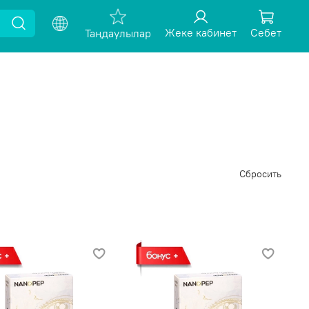
Жеке кабинет
Себет
Таңдаулылар
Сбросить