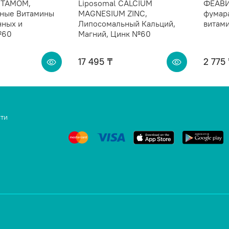
VITAMOM,
Liposomal CALCIUM
ФЕАВИ
ные Витамины
MAGNESIUM ZINC,
фумар
нных и
Липосомальный Кальций,
витам
№60
Магний, Цинк №60
17 495 ₸
2 775
ти