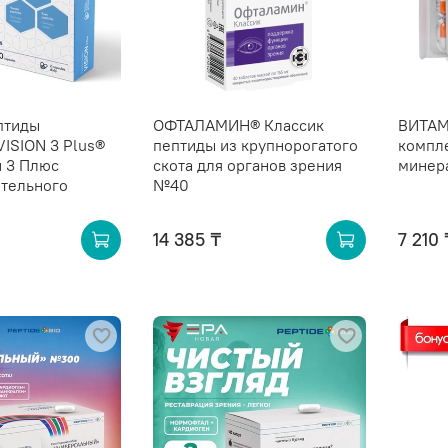
птиды
ОФТАЛАМИН® Классик
ВИТА
VISION 3 Plus®
пептиды из крупнорогатого
компле
 3 Плюс
скота для органов зрения
минер
ительного
№40
14 385 ₸
7 210 