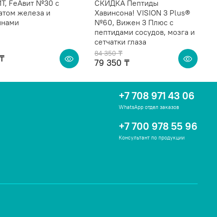
Т, FeАвит №30 с
СКИДКА Пептиды
атом железа и
Хавинсона! VISION 3 Plus®
инами
№60, Вижен 3 Плюс с
пептидами сосудов, мозга и
сетчатки глаза
84 350 ₸
 ₸
79 350 ₸
+7 708 971 43 06
WhatsApp отдел заказов
+7 700 978 55 96
Консультант по продукции