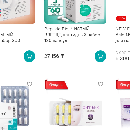
-23%
Peptide Bio, ЧИСТЫЙ
NEW E
ЛЬНЫЙ
ВЗГЛЯД пептидный набор
Acid №
набор 300
180 капсул
для не
6 900 
27 156 ₸
5 300