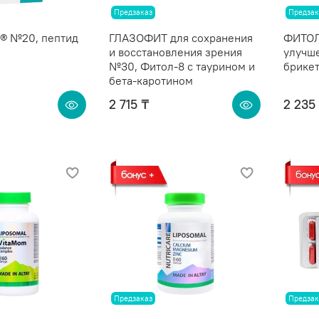
Предзаказ
Предзак
 №20, пептид
ГЛАЗОФИТ для сохранения
ФИТОЛ
и восстановления зрения
улучше
№30, Фитол-8 с таурином и
брике
бета-каротином
2 715 ₸
2 235
Предзаказ
Предзак