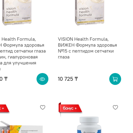
 Health Formula,
VISION Health Formula,
 Формула здоровья
ВИЖЕН Формула здоровья
птид сетчатки глаза
№15 с пептидом сетчатки
ин, гиалуроновая
глаза
а для улучшения
я
0 ₸
10 725 ₸