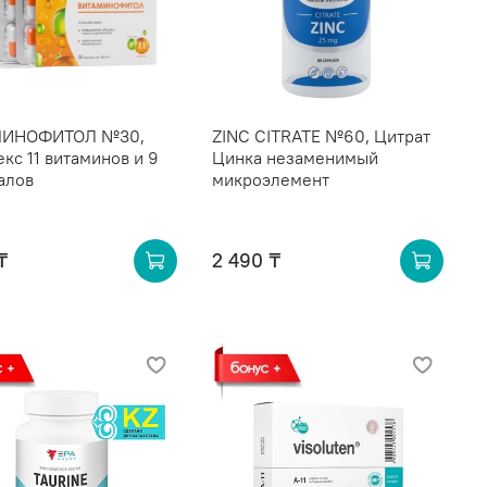
МИНОФИТОЛ №30,
ZINC CITRATE №60, Цитрат
кс 11 витаминов и 9
Цинка незаменимый
алов
микроэлемент
₸
2 490 ₸