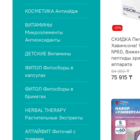
КОСМЕТИКА Антиэйдж
ВИТАМИНЫ
-10%
Микроэлементы
СКИДКА Пе
Антиоксиданты
Хавинсона! 
№60, Вижен
ДЕТСКИЕ Витамины
пептиды зр
аппарата
ФИТОЛ Фитосборы в
84 350 ₸
капсулах
75 915 ₸
ФИТОЛ Фитосборы в
брикетах
HERBAL THERAPY
Растительные Экстракты
АЛТАЙФИТ Фиточай с
травами