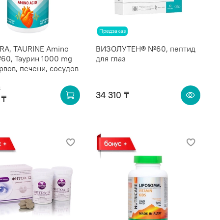
Предзаказ
RA, TAURINE Amino
ВИЗОЛУТЕН® №60, пептид
60, Таурин 1000 mg
для глаз
рвов, печени, сосудов
₸
34 310 ₸
 ₸