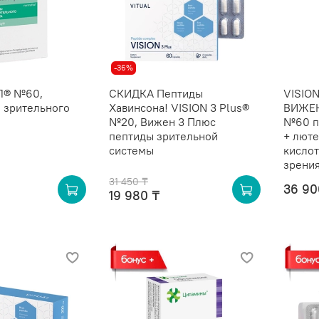
-36%
® №60,
СКИДКА Пептиды
VISION
 зрительного
Хавинсона! VISION 3 Plus®
ВИЖЕН
№20, Вижен 3 Плюс
№60 пе
пептиды зрительной
+ люте
системы
кислот
зрени
31 450 ₸
36 90
19 980 ₸